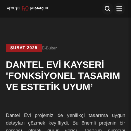
E-Bülten
ŞUBAT 2025
DANTEL EVİ KAYSERİ
'FONKSİYONEL TASARIM
VE ESTETİK UYUM’
Dantel Evi projemiz de yenilikçi tasarıma uygun
detayları çözmek keyifliydi. Bu önemli projenin bir
parçası olmak gurur verici. Tasarım sürecini