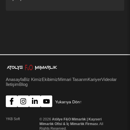
Anasayfa
Biz Kimiz
Ekibimiz
Mimari Tasarım
Kariyer
Videolar
İletişim
Blog
Yukarıya Dön
↑
YKB Soft
© 2026
Atölye F&O Mimarlık | Kayseri
Mimarlık Ofisi & İç Mimarlık Firması
. All
Rights Reserved.