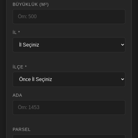
BÜYÜKLÜK (M²)
İL *
İLÇE *
ADA
PARSEL