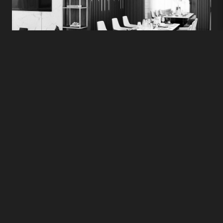
Mv. İsmail Özdemir Villası
2020 -
DR Fatma Murat Özdemir Villası
2020 -